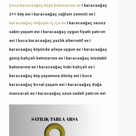
buca karacaağaç köyü betonarme ev
I
karacaağaç
2+1 köy evi
I
karacaağaç sağlam zeminli ev
I
karacaağaç doğayla iç içe ev
I
karacaağaç sessiz
sakin yaşam evi
I
karacaağaç uygun fiyatlı yatırım
evi
I
buca karacaağaç yazlık alternatif ev
I
karacaağaç köyünde aileye uygun ev
I
karacaağaç
geniş bahçeli betonarme ev
I
karacaağaç müstakil
betonarme ev
I
karacaağaç hobi bahçeli ev
I
karacaağaç köy yaşamına dönüş evi
I
buca
karacaağaç kırsal yaşam evi
I
karacaağaç doğa
manzaralı ev
I
karacaağaç uzun vadeli yatırım evi