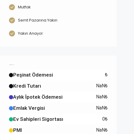
Mutfak
Semt Pazarına Yakın
Yakın Anayol
Mortgage Calculator
Peşinat Ödemesi
₺
Kredi Tutarı
NaN₺
Aylık İpotek Ödemesi
NaN₺
Emlak Vergisi
NaN₺
Ev Sahipleri Sigortası
0₺
PMI
NaN₺