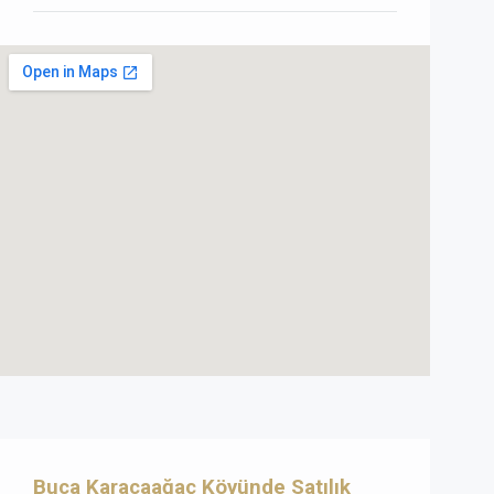
Buca Karacaağaç Köyünde Satılık