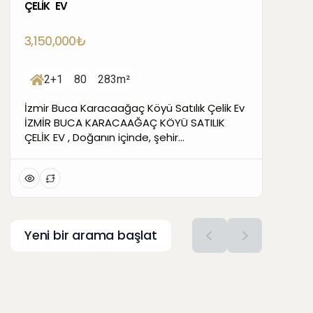
ÇELİK EV
3,150,000₺
2+1
80
283m²
İzmir Buca Karacaağaç Köyü Satılık Çelik Ev
İZMİR BUCA KARACAAĞAÇ KÖYÜ SATILIK
ÇELİK EV , Doğanın içinde, şehir
kalabalığından uzak, modern ve tamamen
kullanıma hazır bir yaşam alanı arayanlar
için kaçırılmayacak bir fırsat! İzmir Buca
Karacaağaç Köyü Satılık Çelik Evİ – MÜLK
ÖZELLİKLERİ 283 m² tarla Üzerinde 80 m²
modern çelik konstrüksiyon ev FULL EŞYALI –
Yeni bir arama başlat
Tüm […]