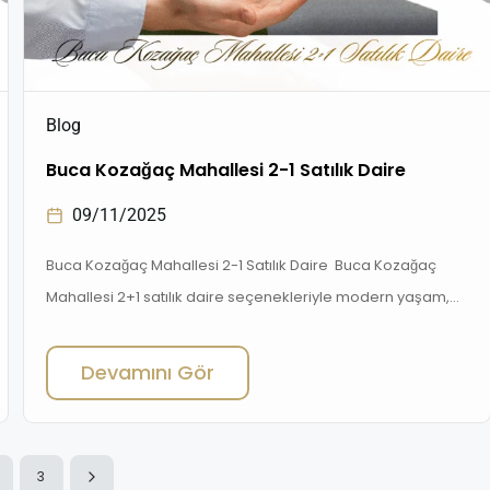
Blog
Buca Kozağaç Mahallesi 2-1 Satılık Daire
09/11/2025
Buca Kozağaç Mahallesi 2-1 Satılık Daire Buca Kozağaç
Mahallesi 2+1 satılık daire seçenekleriyle modern yaşam,
konfor ve yatırım fırsatlarını bir arada sunuyor. İzmir’in
yükselen bölgelerinden biri olan Buca Kozağaç Mahallesi,
Devamını Gör
son yıllarda gayrimenkul piyasasında büyük bir ivme
kazandı. Gelişen altyapısı, ulaşım kolaylıkları ve yeni konut
projeleriyle konforlu bir yaşam arayanların gözdesi haline
3
geldi.Bugün sizlere, Buca […]