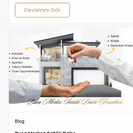
konut piyasası hakkında detaylı bilgiler. Buca Yaylacık
Devamını Gör
Mahallesi ev Fiyatları 2026 – Yatırım ve Satılık Daire Fırsatları
İzmir’in gelişen ilçelerinden biri olan Buca, son yıllarda
konut yatırımı […]
Blog