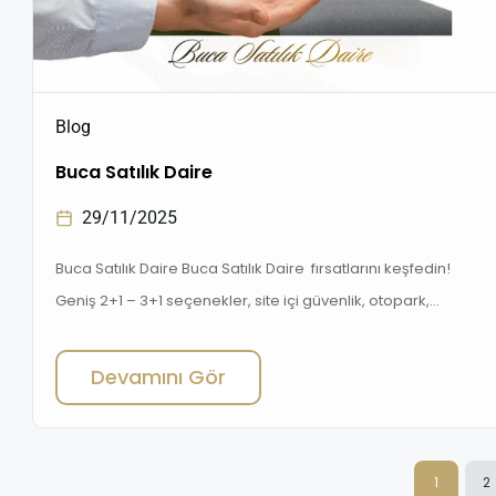
Blog
Buca Satılık Daire
29/11/2025
Buca Satılık Daire Buca Satılık Daire fırsatlarını keşfedin!
Geniş 2+1 – 3+1 seçenekler, site içi güvenlik, otopark,
doğalgaz ve modern yaşam alanlarıyla Buca’nın en değerli
bölgelerinde uygun fiyatlı satılık daire ilanları. Yatırım ve
Devamını Gör
oturum için ideal seçenekler sizi bekliyor . Buca Satılık
Daire – İzmir’in Kalbinde Bir İlçe: Neden Buca? İzmir’in en
büyük ve […]
1
2