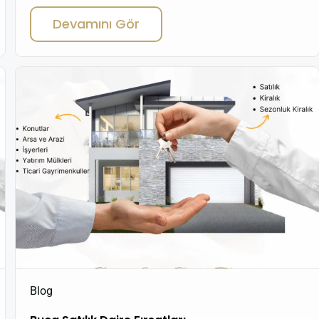
hem de yatırım amaçlı konut alımlarında her yıl binlerce
Devamını Gör
kişiyi kendine çekiyor. Ancak Buca’da ev alanların büyük bir
bölümü, farkında olmadan aynı kritik hatayı yapıyor ve bu
hata […]
Blog