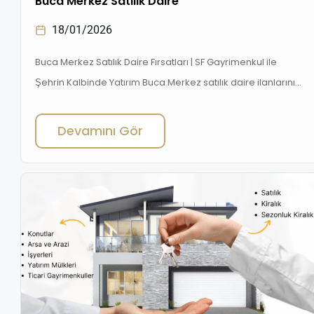
Buca Merkez Satılık Daire
18/01/2026
Buca Merkez Satılık Daire Fırsatları | SF Gayrimenkul ile
Şehrin Kalbinde Yatırım Buca Merkez satılık daire ilanlarını
SF Gayrimenkul ayrıcalığıyla keşfedin. İzmir’in kalbinde
modern yaşam, yüksek yatırım değeri ve avantajlı fiyatlarla
Devamını Gör
ev sahibi olun. ️ Buca Merkez: İzmir’in Kalbinde Yaşam ve
Yatırım Fırsatı İzmir’in en hareketli bölgelerinden Buca
Merkez, hem sosyal yaşam olanakları hem de […]