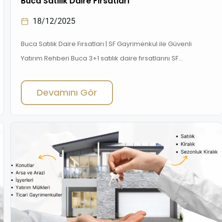
Buca Satılık Daire Fırsatları ️
18/12/2025
Buca Satılık Daire Fırsatları | SF Gayrimenkul ile Güvenli
Yatırım Rehberi Buca 3+1 satılık daire fırsatlarını SF
Gayrimenkul ile keşfedin. İzmir’in yükselen bölgesinde
uygun fiyatlı daireler, yatırım projeleri ve güncel emlak
Devamını Gör
haberleri burada! ️Buca Satılık Daire Fırsatları : İzmir’in Yeni
Yatırım Merkezi İzmir’in en dinamik ilçelerinden Buca,
ulaşım kolaylığı, sosyal yaşam olanakları ve sürekli gelişen
[…]