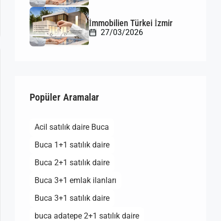
İmmobilien Türkei İzmir
27/03/2026
Popüler Aramalar
Acil satılık daire Buca
Buca 1+1 satılık daire
Buca 2+1 satılık daire
Buca 3+1 emlak ilanları
Buca 3+1 satılık daire
buca adatepe 2+1 satılık daire