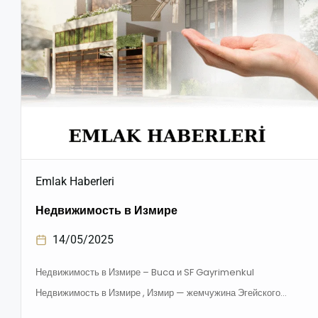
Emlak Haberleri
Недвижимость в Измире
14/05/2025
Недвижимость в Измире – Buca и SF Gayrimenkul
Недвижимость в Измире , Измир — жемчужина Эгейского
моря… Солнце, море и уникальный стиль жизни делают этот