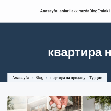
Anasayfa
İlanlar
Hakkımızda
Blog
Emlak H
квартира 
Anasayfa
Blog
квартира на продажу в Турции