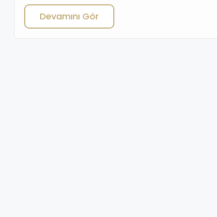
город не только отличным местом для жизни, но и
Devamını Gör
привлекательным для инвестиций. Но важно выбрать
правильный район. Именно здесь на сцену выходит Buca, а
вместе с ним — надежный партнер […]