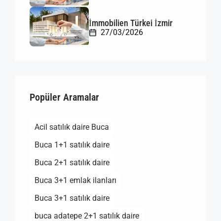
İmmobilien Türkei İzmir
27/03/2026
Popüler Aramalar
Acil satılık daire Buca
Buca 1+1 satılık daire
Buca 2+1 satılık daire
Buca 3+1 emlak ilanları
Buca 3+1 satılık daire
buca adatepe 2+1 satılık daire