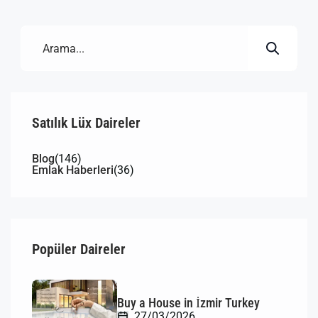
yüksek yatırım potansiyeli ve merkezi konumuyla
kaçırılmayacak fırsat. SF Gayrimenkul güvencesiyle
hemen keşfedin! […]
Satılık Lüx Daireler
Blog
(146)
Emlak Haberleri
(36)
Popüler Daireler
Buy a House in İzmir Turkey
27/03/2026