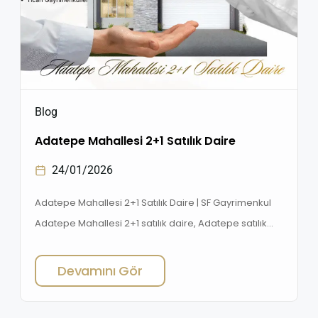
Blog
Adatepe Mahallesi 2+1 Satılık Daire
24/01/2026
Adatepe Mahallesi 2+1 Satılık Daire | SF Gayrimenkul
Adatepe Mahallesi 2+1 satılık daire, Adatepe satılık
daire, uygun fiyatlı daire Adatepe, yatırım fırsatı
Adatepe, SF Gayrimenkul, modern daireler, Adatepe
Devamını Gör
konut projeleri Adatepe Mahallesi’nde modern
yaşam konforu sunan 2+1 satılık daire! Uygun fiyat,