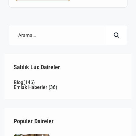
ilçesi Buca sınırları içinde bulunan Adatepe Mahallesi;
merkezi konumu, ulaşım kolaylığı ve yaşam kalitesiyle
hem yatırımcıların hem de kiracıların ilgisini
çekmektedir. Eğer güvenli, ulaşımı kolay […]
Satılık Lüx Daireler
Blog
(146)
Emlak Haberleri
(36)
Popüler Daireler