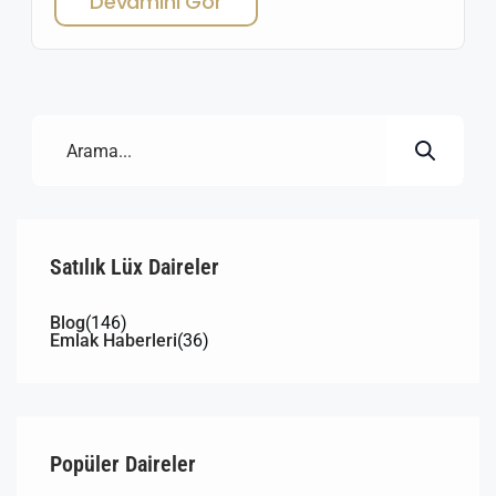
Devamını Gör
Özellikle Kuşadası’nın merkezi, hem sosyal yaşamın
kalbinde yer almak hem de yatırım açısından güçlü
bir konumda bulunmak isteyenler için cazip fırsatlar
sunuyor. Bu yazımızda sizlere, Kuşadası […]
Satılık Lüx Daireler
Blog
(146)
Emlak Haberleri
(36)
Popüler Daireler