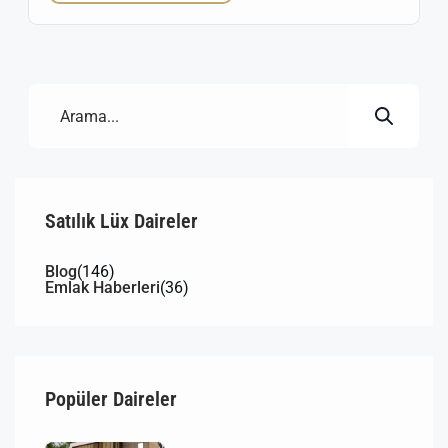
kalabalığından uzak, sakin ve temiz havasıyla bilinen
Karacaağaç Mahallesi, hem oturum hem de
yazlık/köy evi arayışında olanlar için ideal bir
lokasyon sunuyor. Karacaağaç […]
Satılık Lüx Daireler
Blog
(146)
Emlak Haberleri
(36)
Popüler Daireler