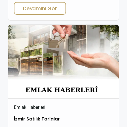
yaşam alanlarını kaçırmayın. BUCA KARACAAĞAÇ’TA
Devamını Gör
SATILIK MODERN EV , İzmir’in yükselen değerlerinden
biri olan Buca Karacaağaç Mahallesi, konforlu yaşam
arayanlar ve yatırımcılar için dikkat çeken
bölgelerden biri haline geldi. Gelişen altyapısı,
doğayla iç içe konumu ve ulaşım […]
Emlak Haberleri
İzmir Satılık Tarlalar