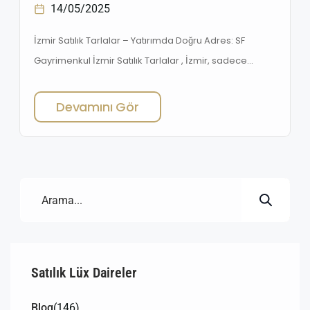
14/05/2025
İzmir Satılık Tarlalar – Yatırımda Doğru Adres: SF
Gayrimenkul İzmir Satılık Tarlalar , İzmir, sadece
turizm ve yaşam kalitesiyle değil, aynı zamanda
tarımsal ve arsa yatırımı açısından da Türkiye’nin en
Devamını Gör
cazip şehirlerinden biridir. Özellikle satılık tarla ilanları,
yatırımcıların ilgisini her geçen gün daha fazla
çekmektedir. SF Gayrimenkul, İzmir ve çevresindeki
en değerli tarla portföyünü sizlere […]
Satılık Lüx Daireler
Blog
(146)