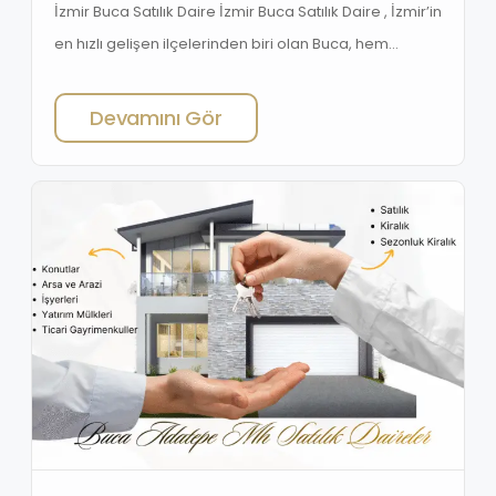
İzmir Buca Satılık Daire İzmir Buca Satılık Daire , İzmir’in
en hızlı gelişen ilçelerinden biri olan Buca, hem
yaşamak isteyen aileler hem de yatırımcılar için cazip
fırsatlar sunuyor. İlçenin nüfus yoğunluğu, gençlerin ve
Devamını Gör
üniversite öğrencilerinin fazlalığı, satılık daire ilanlarına
olan ilgiyi artırıyor. Buca’nın Konumu ve Ulaşım
Avantajları İzmir merkezine yakınlığı Yeni yapılan
metro ve çevreyolu […]