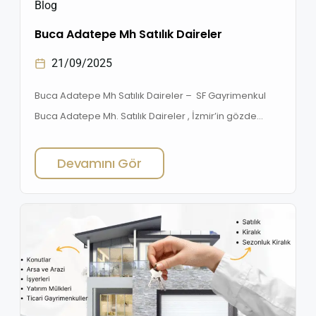
Blog
Buca Adatepe Mh Satılık Daireler
21/09/2025
Buca Adatepe Mh Satılık Daireler – SF Gayrimenkul
Buca Adatepe Mh. Satılık Daireler , İzmir’in gözde
ilçelerinden biri olan Buca, özellikle Adatepe
Mahallesi ile hem yatırımcıların hem de ev sahibi
Devamını Gör
olmak isteyen ailelerin ilgisini çekmeye devam
ediyor. Uygun fiyatlı konut seçenekleri, gelişen altyapı
ve merkezi konumu ile Buca Adatepe Mahallesi’nde
satılık daireler, konut arayışında olanlar […]