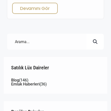
çekiyor. Ulaşım kolaylığı, üniversitelere ve sosyal
Devamını Gör
yaşam alanlarına yakınlığı sayesinde Buca satılık
daire her geçen gün daha fazla ilgi görüyor. Buca
Satılık Daireler – Neden Buca’da Daire Almalısınız?
Ulaşım Kolaylığı: Metro, otobüs […]
Satılık Lüx Daireler
Blog
(146)
Emlak Haberleri
(36)