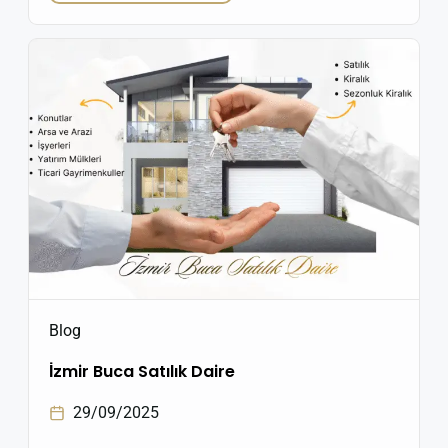
Mahallesi; hem konumu hem de yaşam kalitesiyle
dikkat çekiyor. 2026 itibarıyla bölgede gayrimenkul
piyasasında gözle görülür bir hareketlilik yaşanıyor.
Peki Kozağaç’ı bu kadar özel yapan ne? […]
Blog
İzmir Buca Satılık Daire
29/09/2025