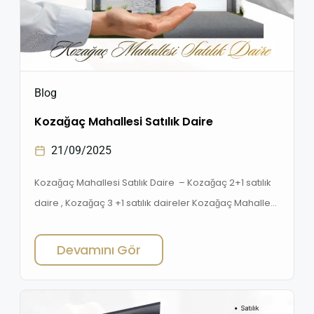
Blog
Kozağaç Mahallesi Satılık Daire
21/09/2025
Kozağaç Mahallesi Satılık Daire – Kozağaç 2+1 satılık
daire , Kozağaç 3 +1 satılık daireler Kozağaç Mahallesi
Satılık Daire , arayışında olanlar için bu bölge, hem
yaşam kalitesi ️ hem de yatırım potansiyeli açısından
Devamını Gör
İzmir’in en dikkat çeken bölgelerinden biridir.
Kozağaç 2+1 satılık daire , Kozağaç 3 +1 satılık daire ,
Kozağaç 1+1 satılık daire […]