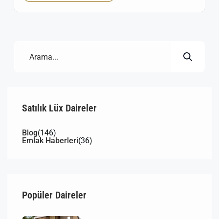
ilçesi, özellikle 1+1 daire tipleriyle büyük ilgi görüyor.
Uygun fiyatlı, düşük aidatlı ve merkezi konumlu 1+1
daire seçenekleri sizi bekliyor. Neden Buca’da […]
Satılık Lüx Daireler
Blog
(146)
Emlak Haberleri
(36)
Popüler Daireler