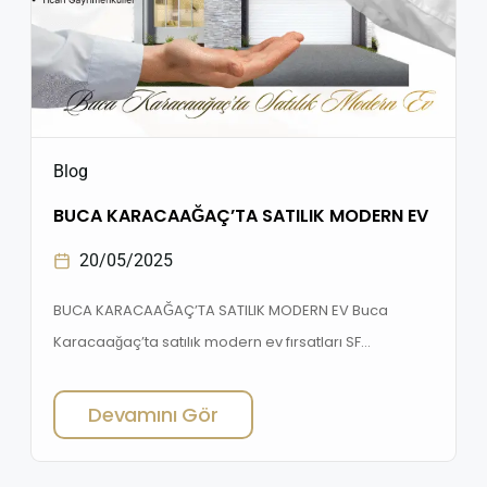
Blog
BUCA KARACAAĞAÇ’TA SATILIK MODERN EV
20/05/2025
BUCA KARACAAĞAÇ’TA SATILIK MODERN EV Buca
Karacaağaç’ta satılık modern ev fırsatları SF
Gayrimenkul güvencesiyle! Doğayla iç içe, konforlu
yaşam alanlarını kaçırmayın. BUCA KARACAAĞAÇ’TA
Devamını Gör
SATILIK MODERN EV , İzmir’in yükselen değerlerinden
biri olan Buca Karacaağaç Mahallesi, konforlu yaşam