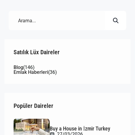
arayanlar ve yatırımcılar için dikkat çeken
bölgelerden biri haline geldi. Gelişen altyapısı,
doğayla iç içe konumu ve ulaşım […]
Satılık Lüx Daireler
Blog
(146)
Emlak Haberleri
(36)
Popüler Daireler
Buy a House in İzmir Turkey
27/03/2026