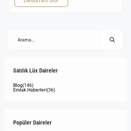
Devamını Gör
growing value await savvy investors. Izmir Buca
Residential Investment Opportunities – The Rising Star
of Izmir Buca has become one of the most attractive
districts for real estate […]
Satılık Lüx Daireler
Blog
(146)
Emlak Haberleri
(36)
Popüler Daireler