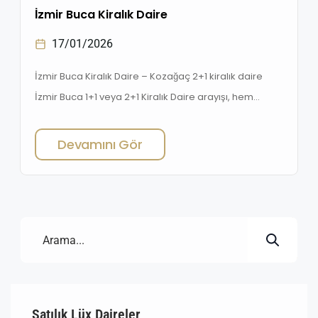
İzmir Buca Kiralık Daire
17/01/2026
İzmir Buca Kiralık Daire – Kozağaç 2+1 kiralık daire
İzmir Buca 1+1 veya 2+1 Kiralık Daire arayışı, hem
öğrenciler hem de çalışanlar için her geçen gün daha
fazla önem kazanıyor. İzmir’in en büyük ilçelerinden
Devamını Gör
biri olan Buca, merkezi konumu, gelişmiş ulaşım ağı ve
yaşam olanaklarıyla dikkat çekiyor. Bu yazıda,
Buca’da kiralık daire ararken bilmeniz gerekenleri […]
Satılık Lüx Daireler