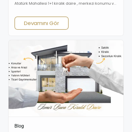
Atatürk Mahallesi 1+1 kiralık daire , merkezi konumu ve
kullanışlı planıyla dikkat çekmektedir. Boş durumda
olan daire hemen taşınmaya uygundur. Açık mutfaklı
Devamını Gör
salonu ferah bir yaşam alanı sunmakta olup, daire
gün ışığını iyi alan aydınlık bir yapıya sahiptir. Dogalgaz
sobası ile ısınan daire, kontrollü ve ekonomik […]
Blog