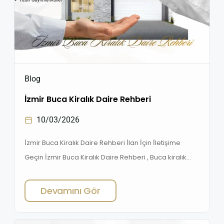
Blog
İzmir Buca Kiralık Daire Rehberi
10/03/2026
İzmir Buca Kiralık Daire Rehberi İlan İçin İletişime
Geçin İzmir Buca Kiralık Daire Rehberi , Buca kiralık
daire fiyatları, en çok tercih edilen mahalleler ve
doğru evi bulmanın püf noktaları. İzmir Buca Kiralık
Devamını Gör
Daire Rehberi – Doğru Evi Bulmanın Yolları İzmir’de
kiralık daire arayanların en çok tercih ettiği ilçelerden