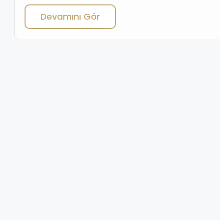
kendine özgü yerel özellikleriyle Buca, İzmir'de yaşamak
Devamını Gör
isteyenler için cazip bir bölge olabilir.