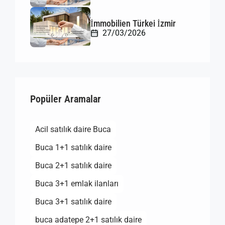
İmmobilien Türkei İzmir
27/03/2026
Popüler Aramalar
Acil satılık daire Buca
Buca 1+1 satılık daire
Buca 2+1 satılık daire
Buca 3+1 emlak ilanları
Buca 3+1 satılık daire
buca adatepe 2+1 satılık daire