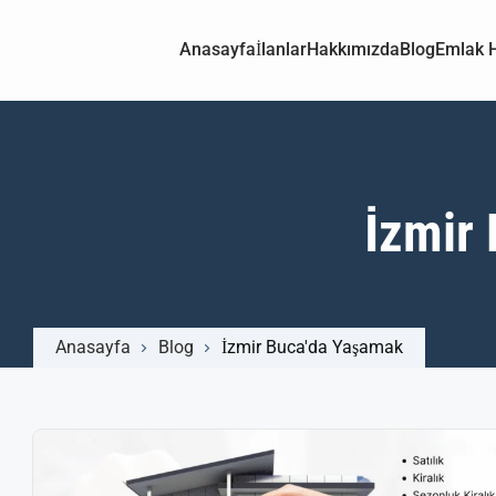
Anasayfa
İlanlar
Hakkımızda
Blog
Emlak H
İzmir
Anasayfa
Blog
İzmir Buca'da Yaşamak