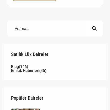
kalabalığından uzak, sakin ve temiz havasıyla bilinen
Karacaağaç Mahallesi, hem oturum hem de
yazlık/köy evi arayışında olanlar için ideal bir
lokasyon sunuyor. Karacaağaç […]
Satılık Lüx Daireler
Blog
(146)
Emlak Haberleri
(36)
Popüler Daireler