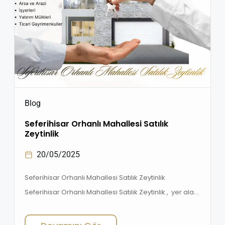
Blog
Seferihisar Orhanlı Mahallesi Satılık
Zeytinlik
20/05/2025
Seferihisar Orhanlı Mahallesi Satılık Zeytinlik
Seferihisar Orhanlı Mahallesi Satılık Zeytinlik , yer alan,
zeytin ağaçlarıyla dolu doğal bir arazi, arka planda
dağ ve gökyüzü manzarası . İzmir’in sakin ve doğayla