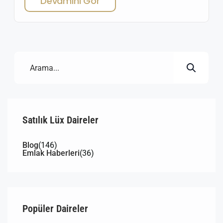
Devamını Gör
iç içe yaşam alanlarından biri olan Orhanlı Mahallesi,
özellikle zeytinlik yatırımı yapmak isteyenler için eşsiz
bir bölgedir. Seferihisar’a bağlı bu köy, organik tarımın
merkezi haline […]
Satılık Lüx Daireler
Blog
(146)
Emlak Haberleri
(36)
Popüler Daireler