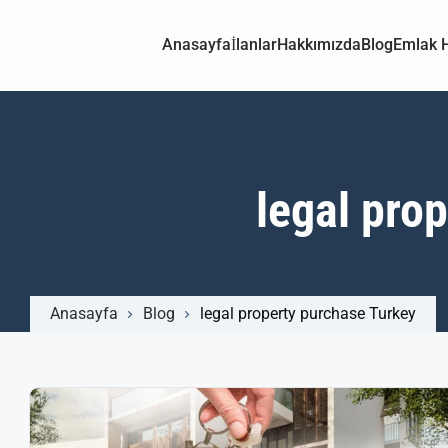
Anasayfa
İlanlar
Hakkımızda
Blog
Emlak H
legal pro
Anasayfa
Blog
legal property purchase Turkey