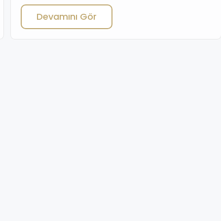
and local investors, thanks to its economic opportunities
Devamını Gör
and strategic location. With a steadily growing economy, a
young and dynamic population, and ambitious urban
development projects, Turkey offers […]