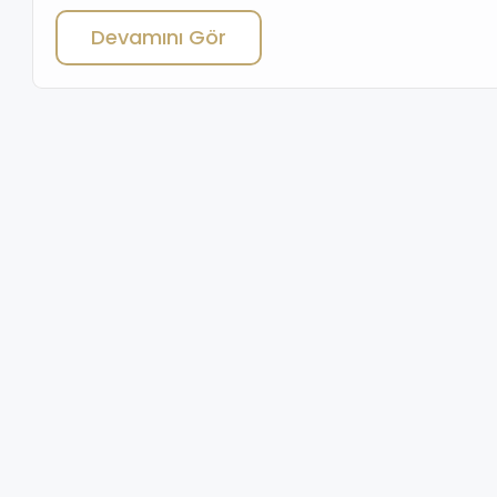
destinations for real estate investment. Thanks to its
Devamını Gör
strategic location, dynamic economy, and thriving property
market, Turkey offers outstanding real estate investment
opportunities for both local and international investors.
Whether you […]