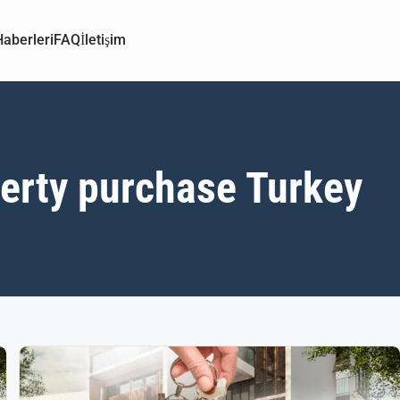
aberleri
FAQ
İletişim
perty purchase Turkey