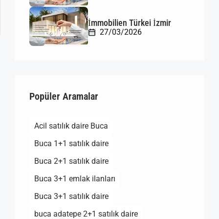
İmmobilien Türkei İzmir
27/03/2026
Popüler Aramalar
Acil satılık daire Buca
Buca 1+1 satılık daire
Buca 2+1 satılık daire
Buca 3+1 emlak ilanları
Buca 3+1 satılık daire
buca adatepe 2+1 satılık daire