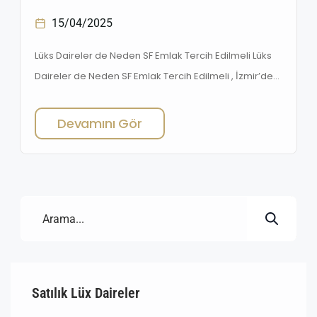
15/04/2025
Lüks Daireler de Neden SF Emlak Tercih Edilmeli Lüks
Daireler de Neden SF Emlak Tercih Edilmeli , İzmir’de
lüks yaşam arayışında olanların yeni adresi
kesinlikle Buca oluyor. Gelişen mimari projeler,
Devamını Gör
modern altyapılar ve yeşil alanlara yakın
konumlarıyla lüks daire ve villa talepleri her geçen
gün artıyor. Bu noktada SF Emlak, Buca’nın farklı
semtlerindeki satılık portföyünü zenginleştirerek
alıcıların hayal ettiği konutlara ulaşmalarını sağlıyor.
Özellikle […]
Satılık Lüx Daireler