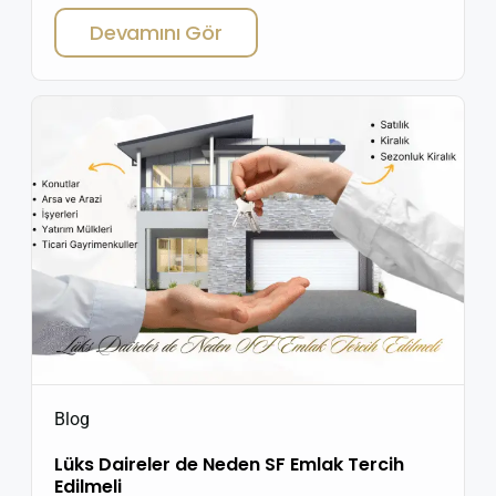
Profesyonel Emlak Danışmanı Nedir? Emlak sektörü,
Devamını Gör
karmaşık ve dikkat gerektiren bir alan olarak öne
çıkar. Yatırımcıların en büyük ihtiyacı ise süreci
sorunsuz ve güvenli şekilde yönetebilecek
profesyonel bir destek almaktır. İşte bu noktada
profesyonel emlak danışmanlığı, doğru yatırımların
[…]
Blog
Lüks Daireler de Neden SF Emlak Tercih
Edilmeli