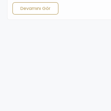
natural beauty, peaceful atmosphere, and rising real
Devamını Gör
estate value. Among Urla’s gems, İçmeler stands out with
its proximity to the sea, tranquil surroundings, and easy
access […]