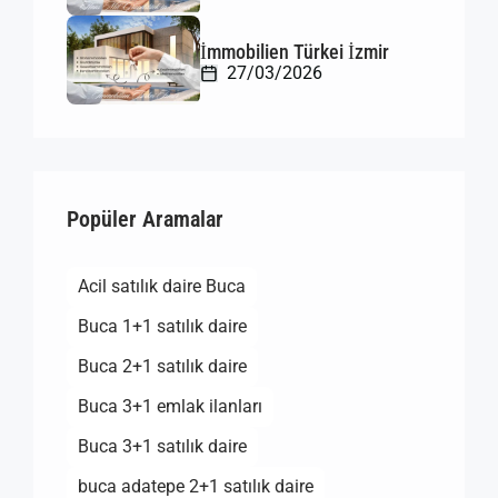
İmmobilien Türkei İzmir
27/03/2026
Popüler Aramalar
Acil satılık daire Buca
Buca 1+1 satılık daire
Buca 2+1 satılık daire
Buca 3+1 emlak ilanları
Buca 3+1 satılık daire
buca adatepe 2+1 satılık daire