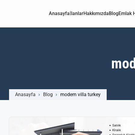
Anasayfa
İlanlar
Hakkımızda
Blog
Emlak H
mode
Anasayfa
Blog
modern villa turkey