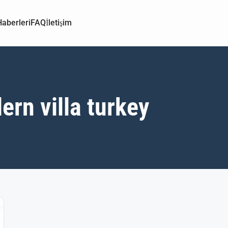
aberleri
FAQ
İletişim
rn villa turkey