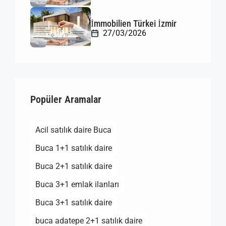
İmmobilien Türkei İzmir
27/03/2026
Popüler Aramalar
Acil satılık daire Buca
Buca 1+1 satılık daire
Buca 2+1 satılık daire
Buca 3+1 emlak ilanları
Buca 3+1 satılık daire
buca adatepe 2+1 satılık daire