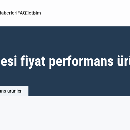
aberleri
FAQ
İletişim
si fiyat performans ür
ns ürünleri