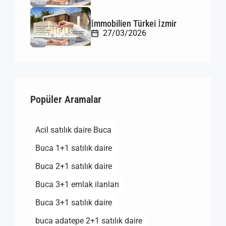
İmmobilien Türkei İzmir
27/03/2026
Popüler Aramalar
Acil satılık daire Buca
Buca 1+1 satılık daire
Buca 2+1 satılık daire
Buca 3+1 emlak ilanları
Buca 3+1 satılık daire
buca adatepe 2+1 satılık daire