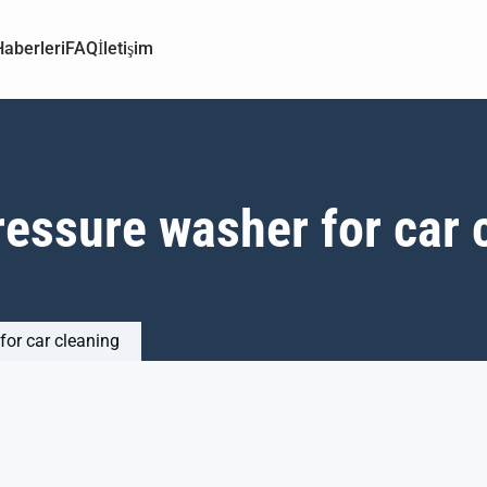
aberleri
FAQ
İletişim
ressure washer for car 
for car cleaning