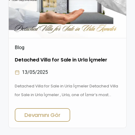
Blog
Detached Villa for Sale in Urla İçmeler
13/05/2025
Detached Villa for Sale in Urla İçmeler Detached Villa
for Sale in Urla İçmeler , Urla, one of İzmir’s most
beloved coastal towns, is increasingly drawing
attention with its natural beauty, peaceful
Devamını Gör
atmosphere, and rising real estate value. Among
Urla’s gems, İçmeler stands out with its proximity to