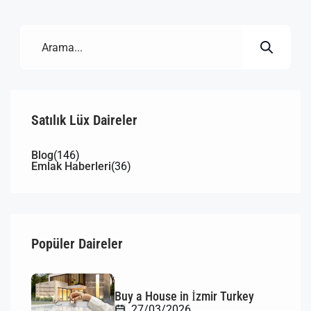
the sea, tranquil surroundings, and easy access […]
Satılık Lüx Daireler
Blog
(146)
Emlak Haberleri
(36)
Popüler Daireler
Buy a House in İzmir Turkey
27/03/2026