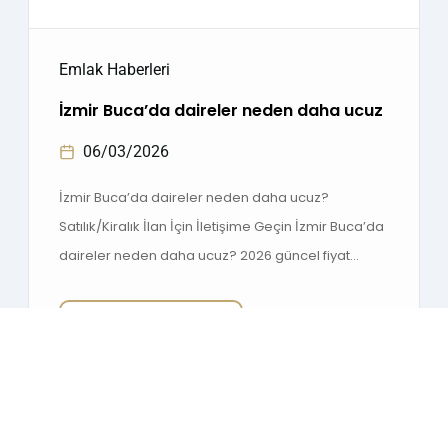
Emlak Haberleri
İzmir Buca’da daireler neden daha ucuz
06/03/2026
İzmir Buca’da daireler neden daha ucuz?
Satılık/Kiralık İlan İçin İletişime Geçin İzmir Buca’da
daireler neden daha ucuz? 2026 güncel fiyat
analizi, yatırım avantajları ve bölgesel
karşılaştırmalar bu rehberde. İzmir Buca’da
Devamını Gör
0
Daireler Neden Daha Ucuz 2026 Güncel Analiz
Karşılaştır
İzmir’de konut fiyatları son yıllarda önemli ölçüde
Kapat
artış gösterirken, birçok yatırımcı ve ev alıcısı şu
soruyu soruyor: İzmir […]