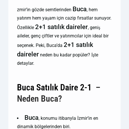
Buca
zmir’in gözde semtlerinden
, hem
yatırım hem yaşam için cazip fırsatlar sunuyor.
2+1 satılık daireler
Özellikle
, geniş
aileler, genç çiftler ve yatırımcılar için ideal bir
2+1 satılık
seçenek. Peki, Buca’da
daireler
neden bu kadar popüler? İşte
detaylar.
Buca Satılık Daire 2-1
–
Neden Buca?
Buca
️
, konumu itibarıyla İzmir’in en
dinamik bölgelerinden biri.