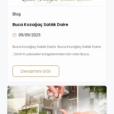
Blog
Buca Kozağaç Satılık Daire
09/09/2025
Buca Kozağaç Satılık Daire Buca Kozağaç Satılık Daire
, İzmir’in yükselen bölgelerinden biri olan Buca
Kozağaç, hem yaşamak hem de yatırım yapmak
isteyenler için cazip fırsatlar sunuyor. Uygun fiyatlı, 1+1
Devamını Gör
satılık daireler , 2+1 satılık daireler , 3+1 satılık daireler
mevcuttur , ulaşımı kolay ve sosyal imkanlarla çevrili
daire seçenekleriyle dikkat çeken Kozağaç, her
geçen […]