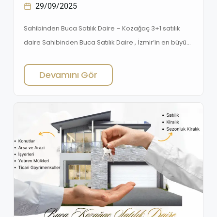
29/09/2025
Sahibinden Buca Satılık Daire – Kozağaç 3+1 satılık
daire Sahibinden Buca Satılık Daire , İzmir’in en büyük
ilçelerinden biri olan Buca semtlerinde 3+1 , 2+1 , 1+1
satılık daireler her geçen gün büyüyen nüfusu ve
Devamını Gör
gelişen altyapısıyla dikkat çekiyor. İlçede satılık daire
ilanları, emlak ofisleri aracılığıyla olduğu kadar
sahibinden verilen ilanlarla da yoğun ilgi görüyor. […]