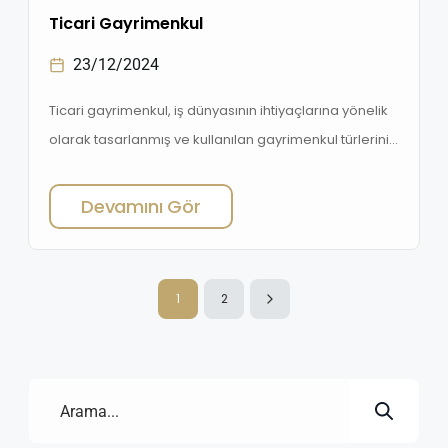
Ticari Gayrimenkul
23/12/2024
Ticari gayrimenkul, iş dünyasının ihtiyaçlarına yönelik
olarak tasarlanmış ve kullanılan gayrimenkul türlerini
kapsar. Bu kategorideki mülkler, gelir elde etme
amacıyla alınıp satılan veya kiralanan alanlardır. SF-
Devamını Gör
Groupe olarak, ticari gayrimenkul alanında çeşitli
çözümler sunmaktayız
1
2