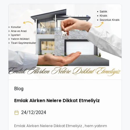
biri, yapıların deprem yönetmeliğine uygunluğudur.
Özellikle yoğun nüfuslu ilçelerden biri olan Buca, yeni
konut projeleri ve kentsel dönüşüm hamleleriyle
güvenli yaşam alanları […]
Blog
Emlak Alırken Nelere Dikkat Etmeliyiz
24/12/2024
Emlak Alırken Nelere Dikkat Etmeliyiz , hem yatırım