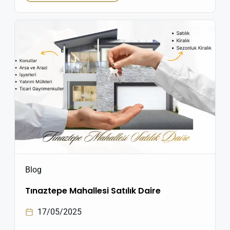
Kampüsü’ne yakınlığı sayesinde gayrimenkul
sektöründe büyük ilgi görüyor. Buradaki satılık
daireler, hem öğrenciler hem aileler hem de
yatırımcılar için cazip fırsatlar sunuyor. Buca Tınaztepe
Satılık Daireler – […]
Blog
Tınaztepe Mahallesi Satılık Daire
17/05/2025