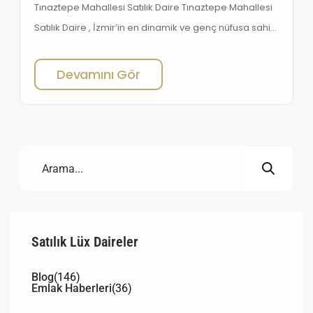
Tınaztepe Mahallesi Satılık Daire Tınaztepe Mahallesi
Satılık Daire , İzmir’in en dinamik ve genç nüfusa sahip
bölgelerinden biri olan Tınaztepe Mahallesi, özellikle
son yıllarda gelişen konut projeleri ve öğrenci odaklı
Devamını Gör
yaşam yapısıyla öne çıkıyor. Mahallenin sunduğu
lokasyon avantajları, ulaşım kolaylığı ve kampüse olan
yakınlığı sayesinde, hem ailelerin hem de üniversite
öğrencilerinin gözdesi haline geldi.Tınaztepe’de yer
[…]
Satılık Lüx Daireler
Blog
(146)
Emlak Haberleri
(36)