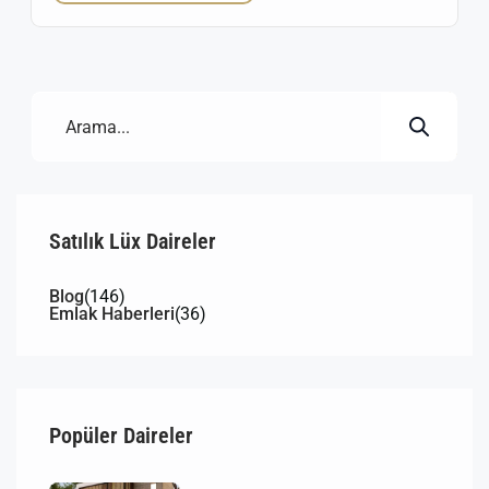
üniversitelere ve sosyal alanlara yakınlığı ile her
zaman talep gören Buca’da, acele satılık daire
fırsatları yatırımcılar ve oturum almak isteyenler için
büyük avantaj sunuyor. Buca’da Acele Satılık […]
Satılık Lüx Daireler
Blog
(146)
Emlak Haberleri
(36)
Popüler Daireler