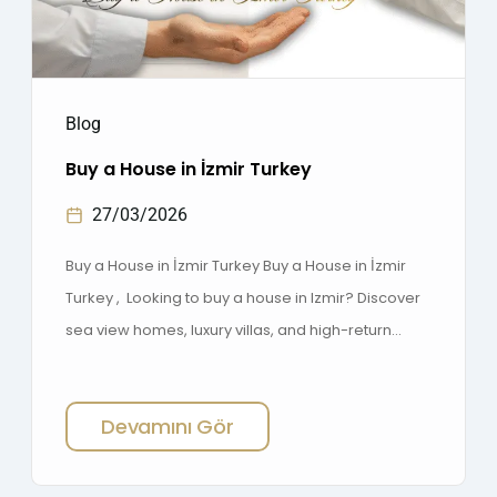
Blog
Buy a House in İzmir Turkey
27/03/2026
Buy a House in İzmir Turkey Buy a House in İzmir
Turkey , Looking to buy a house in Izmir? Discover
sea view homes, luxury villas, and high-return
investment properties. Contact us today for the
best deals ! Contact Us for Sales Buy a House in
Devamını Gör
Izmir, Turkey Start Your New Life by the Sea […]